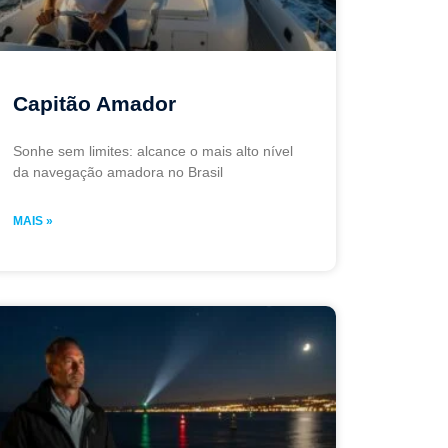
Capitão Amador
Sonhe sem limites: alcance o mais alto nível
da navegação amadora no Brasil
MAIS »