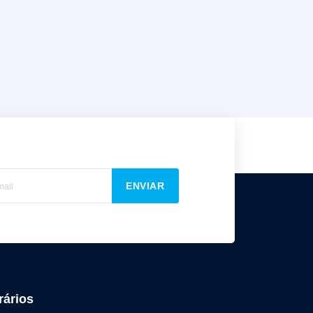
ENVIAR
rários