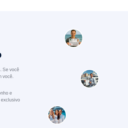
o
. Se você
m você.
onho e
 exclusivo