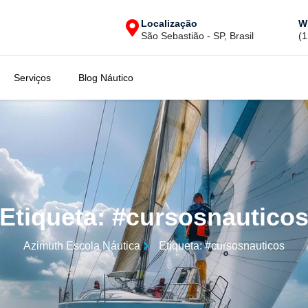
Localização
W
São Sebastião - SP, Brasil
(
Serviços
Blog Náutico
Etiqueta: #cursosnautico
Azimuth Escola Náutica
Etiqueta: #cursosnauticos